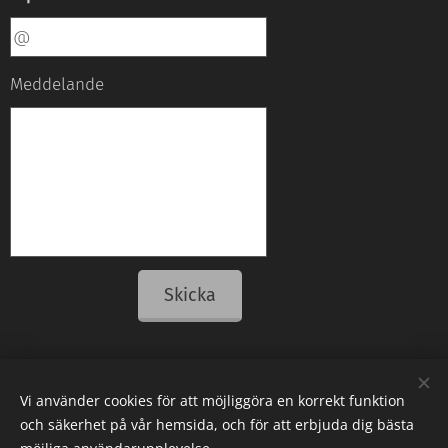
Meddelande
Skicka
Vi använder cookies för att möjliggöra en korrekt funktion
© 2018 D.E.W.T. Consulting AB, Broby Hage 13, 755 97 Uppsala, Sweden
och säkerhet på vår hemsida, och för att erbjuda dig bästa
Org.nr. 559181-7118, Bankgiro: 5319-0336